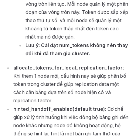
vòng tròn liên tục. Mỗi node quản lý một phân
đoạn của vòng tròn này. Token được sắp xếp
theo thứ tự số, và mỗi node sẽ quản lý một
khoảng từ token thấp nhất đến token cao
nhất mà nó được gán.
Lưu ý: Cài đặt num_tokens không nên thay
đổi khi đã tham gia cluster.
allocate_tokens_for_local_replication_factor
:
Khi thêm 1 node mới, cấu hình này sẽ giúp phân bổ
token trong cluster để giúp replication data một
cách cân bằng dựa trên số node hiện có và
replication factor.
hinted_handoff_enabled(default true)
: Cơ chế
giúp xử lý tình huống khi việc đồng bộ bảng ghi đến
node khác nhưng node đó không hoạt động, hệ
thống sẽ hint lại, hint là một bản ghi tạm thời của