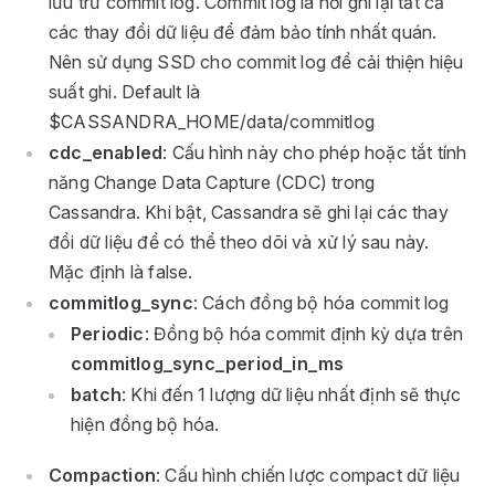
lưu trữ commit log. Commit log là nơi ghi lại tất cả
các thay đổi dữ liệu để đảm bảo tính nhất quán.
Nên sử dụng SSD cho commit log để cải thiện hiệu
suất ghi. Default là
$CASSANDRA_HOME/data/commitlog
cdc_enabled
: Cấu hình này cho phép hoặc tắt tính
năng Change Data Capture (CDC) trong
Cassandra. Khi bật, Cassandra sẽ ghi lại các thay
đổi dữ liệu để có thể theo dõi và xử lý sau này.
Mặc định là false.
commitlog_sync
: Cách đồng bộ hóa commit log
Periodic
: Đồng bộ hóa commit định kỳ dựa trên
commitlog_sync_period_in_ms
batch
: Khi đến 1 lượng dữ liệu nhất định sẽ thực
hiện đồng bộ hóa.
Compaction
: Cấu hình chiến lược compact dữ liệu