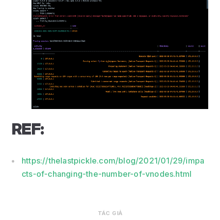
REF:
https://thelastpickle.com/blog/2021/01/29/impa
cts-of-changing-the-number-of-vnodes.html
TÁC GIẢ