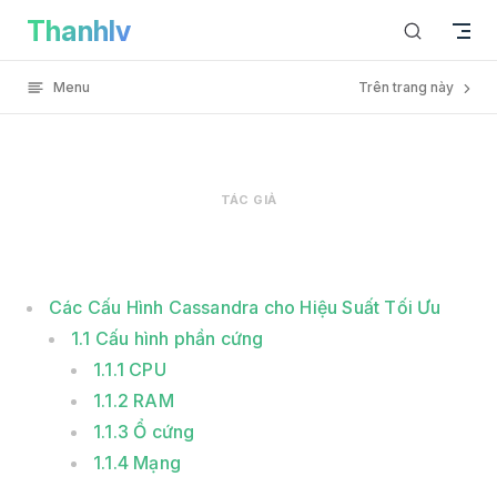
Tuning và Monitoring trong Cassandra has loaded
Thanhlv
Skip to content
Menu
Trên trang này
TÁC GIẢ
Các Cấu Hình Cassandra cho Hiệu Suất Tối Ưu
1.1 Cấu hình phần cứng
1.1.1 CPU
1.1.2 RAM
1.1.3 Ổ cứng
1.1.4 Mạng