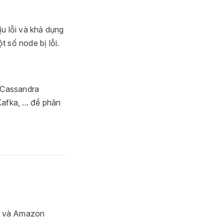
u lỗi và khả dụng
 số node bị lỗi.
. Cassandra
fka, ... để phân
le và Amazon