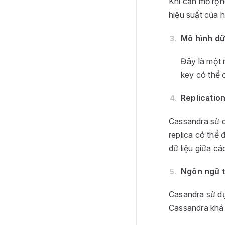
Khi cần mở rộn
hiệu suất của h
Mô hình dữ
Đây là một 
key có thể c
Replicatio
Cassandra sử d
replica có thể
dữ liệu giữa cá
Ngôn ngữ 
Casandra sử dụ
Cassandra khá