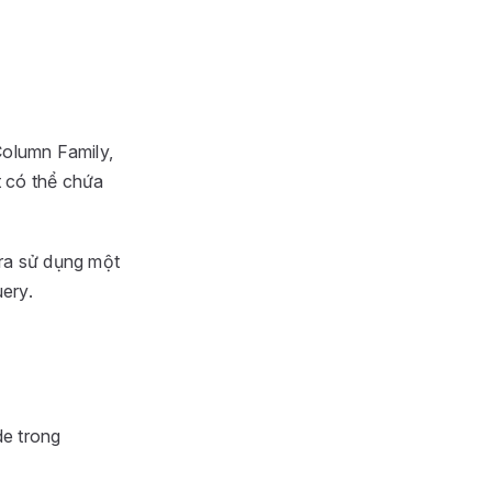
Column Family,
t có thể chứa
ra sử dụng một
ery.
e trong