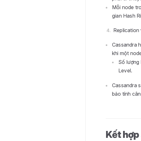
Mỗi node tro
gian Hash Ri
Replication
Cassandra hỗ
khi một node
Số lượng 
Level.
Cassandra s
bảo tính cân
Kết hợp