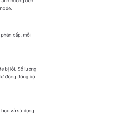
ng ảnh hưởng đến
 node.
u phân cấp, mỗi
 bị lỗi. Số lượng
ẽ tự động đồng bộ
c học và sử dụng