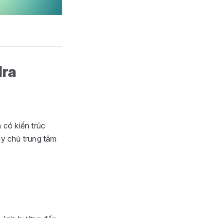
dra
 có kiến trúc
áy chủ trung tâm