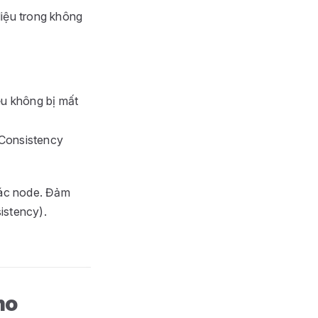
liệu trong không
ệu không bị mất
 Consistency
các node. Đảm
sistency).
mo