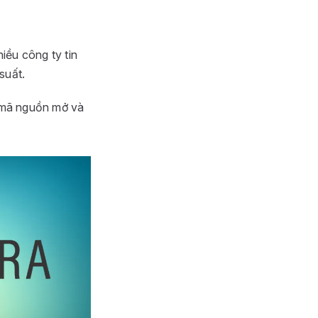
ều công ty tin
suất.
t mã nguồn mở và