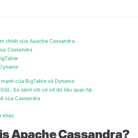
ểm chính của Apache Cassandra
ủa Cassandra
igTable
Dynamo
c mạnh của BigTable và Dynamo
oSQL: So sánh với cơ sở dữ liệu quan hệ
hế của Cassandra
am khảo
is Apache Cassandra?