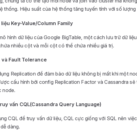
g, chúng ta có thể tạo mới node và join vào cluster mà khô
ệ thống. Hiệu suất của hệ thống tăng tuyến tính với số lượng
 liệu Key-Value/Column Family
mô hình dữ liệu của Google BigTable, một cách lưu trữ dữ liệ
hứa nhiều cột và mỗi cột có thể chứa nhiều giá trị.
n và Fault Tolerance
ụng Replication để đảm bảo dữ liệu không bị mất khi một node
 được cấu hình bởi config Replication Factor và Cassandra s
c node.
truy vấn CQL(Cassandra Query Language)
ng CQL để truy vấn dữ liệu, CQL cực giống với SQL nên việ
 dễ dàng.