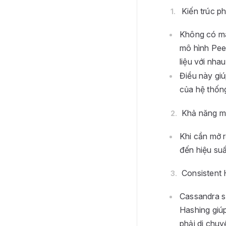
Kiến trúc ph
Không có má
mô hình Pee
liệu với nhau
Điều này giú
của hệ thốn
Khả năng mở 
Khi cần mở r
đến hiệu suấ
Consistent 
Cassandra s
Hashing giúp
phải di chu