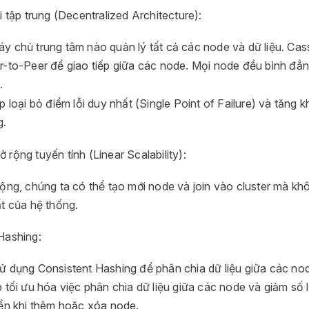
i tập trung (Decentralized Architecture):
y chủ trung tâm nào quản lý tất cả các node và dữ liệu. Ca
r-to-Peer để giao tiếp giữa các node. Mọi node đều bình đẳn
.
p loại bỏ điểm lỗi duy nhất (Single Point of Failure) và tăng
g.
rộng tuyến tính (Linear Scalability):
ộng, chúng ta có thể tạo mới node và join vào cluster mà k
t của hệ thống.
Hashing:
ử dụng Consistent Hashing để phân chia dữ liệu giữa các nod
 tối ưu hóa việc phân chia dữ liệu giữa các node và giảm số 
yển khi thêm hoặc xóa node.