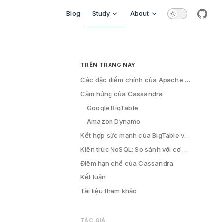
Main Navigation
Blog
Study
About
githu
TRÊN TRANG NÀY
Table of Contents for current page
Các đặc điểm chính của Apache Cassandra
Cảm hứng của Cassandra
Google BigTable
Amazon Dynamo
Kết hợp sức mạnh của BigTable và Dynamo
Kiến trúc NoSQL: So sánh với cơ sở dữ liệu quan hệ
Điểm hạn chế của Cassandra
Kết luận
Tài liệu tham khảo
TÁC GIẢ