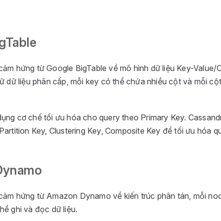
gTable
cảm hứng từ Google BigTable về mô hình dữ liệu Key-Value/
rữ dữ liệu phân cấp, mỗi key có thể chứa nhiều cột và mỗi cộ
ụng cơ chế tối ưu hóa cho query theo Primary Key. Cassand
artition Key, Clustering Key, Composite Key để tối ưu hóa qu
Dynamo
cảm hứng từ Amazon Dynamo về kiến trúc phân tán, mỗi nod
hể ghi và đọc dữ liệu.