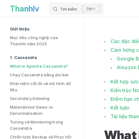
What is Apache Cassandra? has loaded
Thanhlv
Skip to content
Tìm kiếm
K
Sidebar Navigation
Giới thiệu
Mục tiêu công nghệ của
Các đặc đi
Thanhlv năm 2025
Cảm hứng c
1. Cassandra
Google B
What is Apache Cassandra?
Amazon 
Chạy Cassandra bằng docker
Kết hợp sứ
Khái niệm cốt lõi và mô hình dữ
liệu.
Kiến trúc N
Secondary Indexing
Điểm hạn c
Materialized Views vs
Kết luận
Denormalization
Tài liệu th
Tuning và Monitoring trong
Cassandra
What 
Chiến lược Backup và Phục hồi