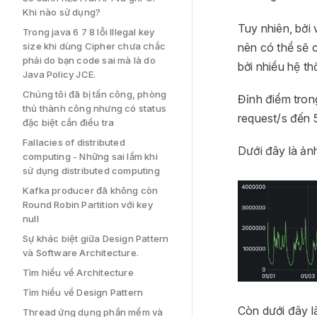
Khi nào sử dụng?
Tuy nhiên, bởi
Trong java 6 7 8 lỗi Illegal key
nên có thể sẽ 
size khi dùng Cipher chưa chắc
phải do bạn code sai mà là do
bởi nhiều hệ t
Java Policy JCE.
Chúng tôi đã bị tấn công, phòng
Đỉnh điểm tron
thủ thành công nhưng có status
request/s đến 
đặc biệt cần điều tra
Fallacies of distributed
Dưới đây là ản
computing - Những sai lầm khi
sử dụng distributed computing
Kafka producer đã không còn
Round Robin Partition với key
null
Sự khác biệt giữa Design Pattern
và Software Architecture.
Tìm hiểu về Architecture
Tìm hiểu về Design Pattern
Còn dưới đây l
Thread ứng dụng phần mềm và