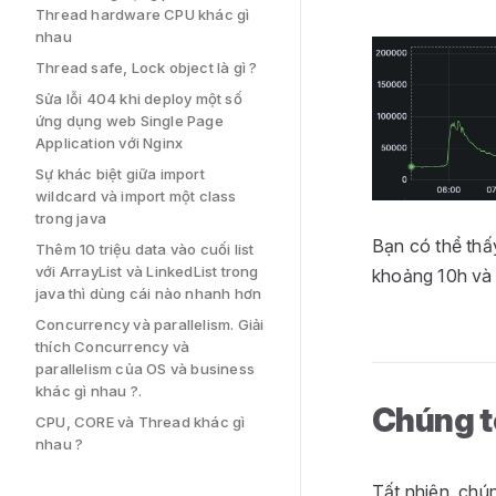
Thread hardware CPU khác gì
nhau
Thread safe, Lock object là gì ?
Sửa lỗi 404 khi deploy một số
ứng dụng web Single Page
Application với Nginx
Sự khác biệt giữa import
wildcard và import một class
trong java
Bạn có thể thấ
Thêm 10 triệu data vào cuối list
với ArrayList và LinkedList trong
khoảng 10h và
java thì dùng cái nào nhanh hơn
Concurrency và parallelism. Giải
thích Concurrency và
parallelism của OS và business
khác gì nhau ?.
Chúng t
CPU, CORE và Thread khác gì
nhau ?
Tất nhiên, chún