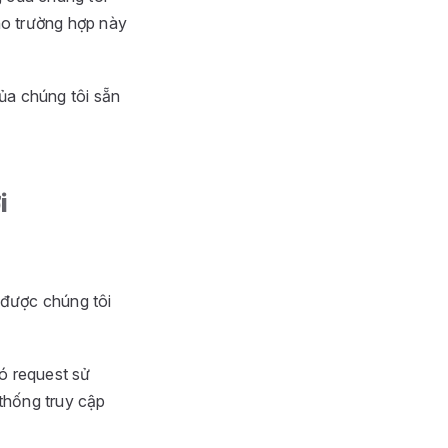
ho trường hợp này
của chúng tôi sẵn
i
 được chúng tôi
có request sử
thống truy cập