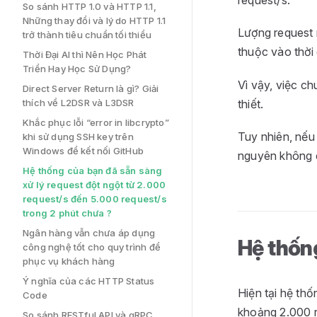
request/s.
So sánh HTTP 1.0 và HTTP 1.1,
Những thay đổi và lý do HTTP 1.1
Lượng request 
trở thành tiêu chuẩn tối thiểu
thuộc vào thời g
Thời Đại AI thì Nên Học Phát
Triển Hay Học Sử Dụng?
Vì vậy, việc c
Direct Server Return là gì? Giải
thiết.
thích về L2DSR và L3DSR
Khắc phục lỗi “error in libcrypto”
Tuy nhiên, nếu 
khi sử dụng SSH key trên
Windows để kết nối GitHub
nguyên không c
Hệ thống của bạn đã sẵn sàng
xử lý request đột ngột từ 2.000
request/s đến 5.000 request/s
trong 2 phút chưa ?
Ngân hàng vẫn chưa áp dụng
Hệ thống
công nghệ tốt cho quy trình để
phục vụ khách hàng
Ý nghĩa của các HTTP Status
Hiện tại hệ th
Code
khoảng 2.000 r
So sánh RESTful API và gRPC.