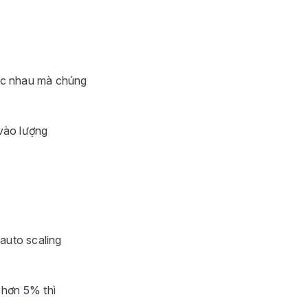
hác nhau mà chúng
 vào lượng
auto scaling
 hơn 5% thì