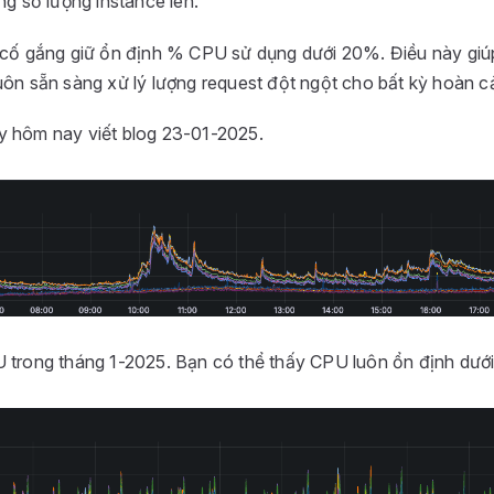
ng số lượng instance lên.
 cố gắng giữ ổn định % CPU sử dụng dưới 20%. Điều này giú
uôn sẵn sàng xử lý lượng request đột ngột cho bất kỳ hoàn c
 hôm nay viết blog 23-01-2025.
 trong tháng 1-2025. Bạn có thể thấy CPU luôn ổn định dướ