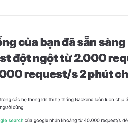
00 request/s đến 5.000 request/s trong 2 phút chưa ? has lo
ống của bạn đã sẵn sàng 
st đột ngột từ 2.000 re
.000 request/s 2 phút c
trong các hệ thống lớn thì hệ thống Backend luôn luôn chịu á
 người dùng.
gle search
của google nhận khoảng từ 40.000 request/s đ