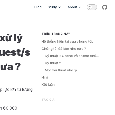
aded
Main Navigation
Blog
Study
About
githu
xử lý
TRÊN TRANG NÀY
Table of Contents for current page
Hệ thống hiện tại của chúng tôi.
quest/s
Chúng tôi đã làm như nào ?
Kỹ thuật 1: Cache và cache chủ động dữ liệu mới
hưa ?
Kỹ thuật 2
Một thủ thuật nhỏ :p
Hihi
Kết luận
p lực lớn từ lượng
TÁC GIẢ
ến 60.000