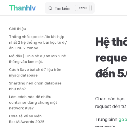
Hệ thống của bạn đã sẵn sàng xử lý request đột ngột từ 2.0
Thanhlv
Skip to content
Tìm kiếm
K
Sidebar Navigation
Giới thiệu
Thống nhất spec trước khi hợp
Hệ th
nhất 2 hệ thống và bài học từ dự
án LINE × Yahoo
reque
Mở đầu | Chia sẻ dự án Mix 2 hệ
thống vào làm một.
đến 5
Cách Save batch dữ liệu trên
mysql database
Sharding nên chọn database
như nào?
Làm cách nào để nhiều
Chào các bạn, 
container dùng chung một
request đến từ
network K8s?
Chia sẻ về sự kiện
Trung bình
goo
BestAIAwards 2025