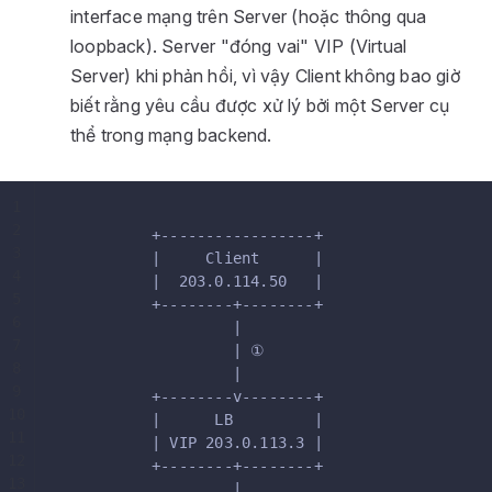
interface mạng trên Server (hoặc thông qua
loopback). Server "đóng vai" VIP (Virtual
Server) khi phản hồi, vì vậy Client không bao giờ
biết rằng yêu cầu được xử lý bởi một Server cụ
thể trong mạng backend.
1
2
          +-----------------+
3
          |     Client      |
4
          |  203.0.114.50   |
5
          +--------+--------+
6
                   |
7
                   | ①
8
                   |
9
          +--------v--------+
10
          |      LB         |
11
          | VIP 203.0.113.3 |
12
          +--------+--------+
13
                   |