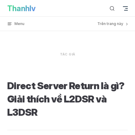
Direct Server Return là gì? Giải thích về L2DSR và L3DSR h
Thanhlv
Skip to content
Menu
Trên trang này
TÁC GIẢ
Direct Server Return là gì?
Giải thích về L2DSR và
L3DSR