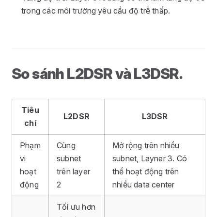
trong các môi trường yêu cầu độ trễ thấp.
So sánh L2DSR và L3DSR.
Tiêu
L2DSR
L3DSR
chí
Phạm
Cùng
Mở rộng trên nhiều
vi
subnet
subnet, Layner 3. Có
hoạt
trên layer
thể hoạt động trên
động
2
nhiều data center
Tối ưu hơn