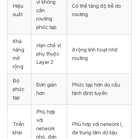
vì không
Hiệu
Có thể tăng độ trễ do
cần
suất
routing
routing
phức tạp
Khả
Hạn chế vì
năng
ở rộng linh hoạt nhờ
phụ thuộc
mở
routing
Layer 2
rộng
Độ
Đơn giản
Phức tạp hơn do cấu
phức
hơn
hình định tuyến
tạp
Phù hợp
với
Triển
Phù hơp với network l,
network
khai
đa trung tâm dữ liệu
nhỏ, đơn