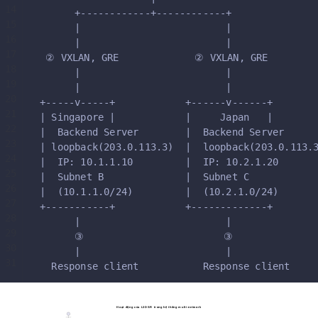
14
      +------------+------------+
15
      |                         |
16
      |                         |
17
 ② VXLAN, GRE             ② VXLAN, GRE
18
      |                         |
19
      |                         |
20
+-----v-----+            +------v------+
21
| Singapore |            |     Japan   |
22
|  Backend Server        |  Backend Server
23
| loopback(203.0.113.3)  |  loopback(203.0.113.
24
|  IP: 10.1.1.10         |  IP: 10.2.1.20
25
|  Subnet B              |  Subnet C
26
|  (10.1.1.0/24)         |  (10.2.1.0/24)
27
+-----------+            +-------------+
28
      |                         |
29
      ③                        ③
30
      |                         |
31
  Response client           Response client