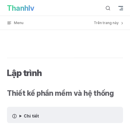
My note has loaded
Thanhlv
Skip to content
Menu
Trên trang này
Lập trình
Thiết kế phần mềm và hệ thống
Chi tiết